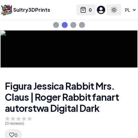
Sultry3DPrints
0
Select language
Cart
Toggle the
Figura Jessica Rabbit Mrs.
Claus | Roger Rabbit fanart
autorstwa Digital Dark
(
0
reviews)
0