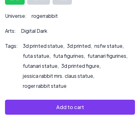
info@sultry3dprints.com
*** w sprawie indywidualnych
zamówień lub jeśli chcesz, abyśmy pomalowali produkt.
Universe:
rogerrabbit
Arts:
Digital Dark
Tags:
3d printed statue
,
3d printed
,
nsfw statue
,
futa statue
,
futa figurines
,
futanari figurines
,
futanari statue
,
3d printed figure
,
jessica rabbit mrs. claus statue
,
roger rabbit statue
Add to cart