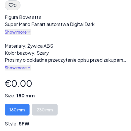
0
Spec Description
Figura Bowsette
Super Mario Fanart autorstwa Digital Dark
Show more
Description
Materiały: Żywica ABS
Kolor bazowy: Szary
Prosimy o dokładne przeczytanie opisu przed zakupem!
Gotowy wydruk będzie wykonany z szarej żywicy. W
Show more
sekcji „Styl” dostępne są różne warianty, w tym opcje w
pełni ubrane lub nagie.
€0.00
Product information
Każdy wydruk jest starannie sprawdzany pod kątem
wad lub błędów druku przed wysyłką.
Size:
180 mm
Niektóre modele mogą składać się z kilku części i
wymagać montażu.
180 mm
230 mm
Wysokość może być dostosowana na życzenie, co
Style:
SFW
może również wpłynąć na cenę.