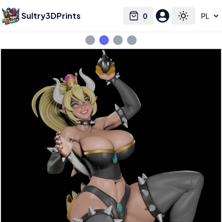
Sultry3DPrints
0
Select language
Cart
Toggle the