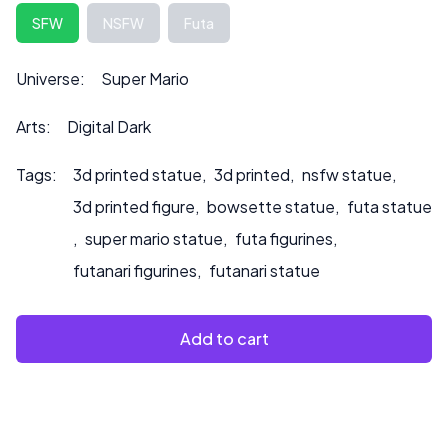
Skontaktuj się z nami pod adresem ***
SFW
NSFW
Futa
info@sultry3dprints.com
*** w sprawie indywidualnych
zamówień lub jeśli chcesz, abyśmy pomalowali produkt.
Universe:
Super Mario
Arts:
Digital Dark
Tags:
3d printed statue
,
3d printed
,
nsfw statue
,
3d printed figure
,
bowsette statue
,
futa statue
,
super mario statue
,
futa figurines
,
futanari figurines
,
futanari statue
Add to cart