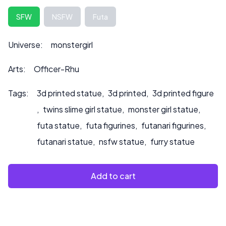
L’altezza può essere personalizzata su richiesta, il che
SFW
NSFW
Futa
può anche influire sul prezzo.
Contattateci all’indirizzo ***
info@sultry3dprints.com
***
Universe:
monstergirl
per richieste di personalizzazione o se desiderate che
dipingiamo il prodotto.
Arts:
Officer-Rhu
Tags:
3d printed statue
,
3d printed
,
3d printed figure
,
twins slime girl statue
,
monster girl statue
,
futa statue
,
futa figurines
,
futanari figurines
,
futanari statue
,
nsfw statue
,
furry statue
Add to cart