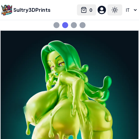
Sultry3DPrints
0
Select language
Cart
Toggle the