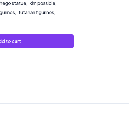
hego statue
,
kim possible
,
igurines
,
futanari figurines
,
d to cart