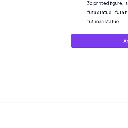
3d printed figure
,
s
futa statue
,
futa f
futanari statue
Ad