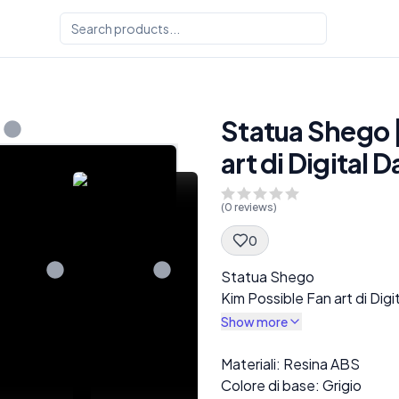
Statua Shego |
art di Digital D
(
0
reviews)
0
Spec Description
Statua Shego
Kim Possible Fan art di Digi
Show more
Description
Materiali: Resina ABS
Colore di base: Grigio