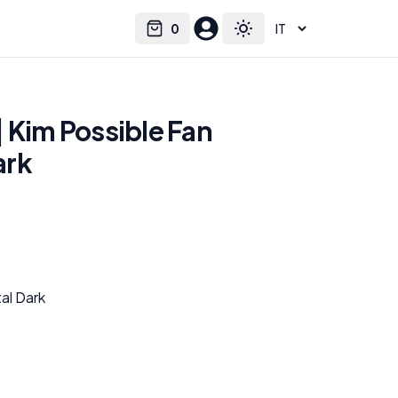
0
Select language
Cart
Toggle theme
 Kim Possible Fan
ark
tal Dark