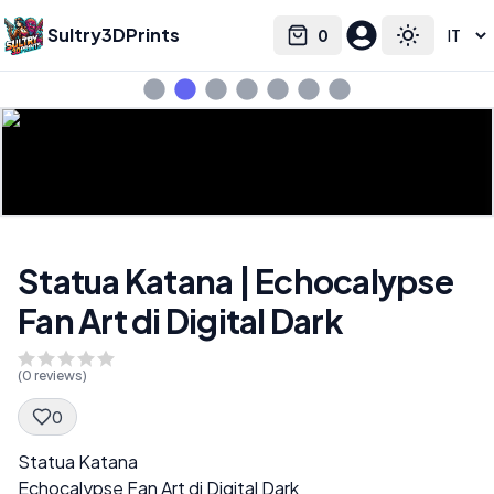
Sultry3DPrints
0
Select language
Cart
Toggle the
Statua Katana | Echocalypse
Fan Art di Digital Dark
(
0
reviews)
0
Spec Description
Statua Katana
Echocalypse Fan Art di Digital Dark