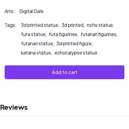
per richieste di personalizzazione o se desiderate che
dipingiamo il prodotto.
Arts:
Digital Dark
Tags:
3d printed statue
,
3d printed
,
nsfw statue
,
futa statue
,
futa figurines
,
futanari figurines
,
futanari statue
,
3d printed figure
,
katana statue
,
echocalypse statue
Add to cart
Reviews