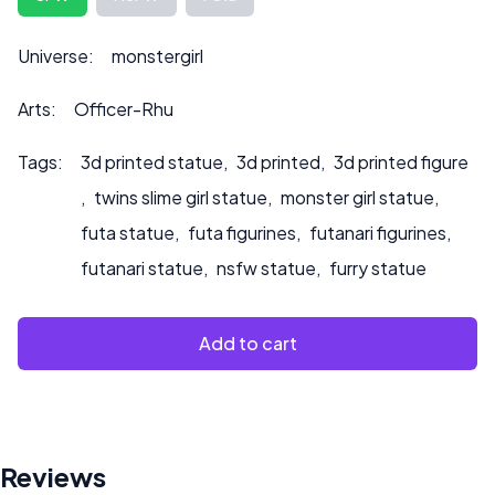
peut également influencer le prix.
Veuillez nous contacter à ***
info@sultry3dprints.com
Universe:
monstergirl
*** pour toute demande de personnalisation ou si vous
souhaitez que nous peignions le produit.
Arts:
Officer-Rhu
Tags:
3d printed statue
,
3d printed
,
3d printed figure
,
twins slime girl statue
,
monster girl statue
,
futa statue
,
futa figurines
,
futanari figurines
,
futanari statue
,
nsfw statue
,
furry statue
Add to cart
Reviews