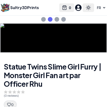
Sultry3DPrints
0
Select language
Cart
Toggle the
Statue Twins Slime Girl Furry |
Monster Girl Fan art par
Officer Rhu
(
0
reviews)
0