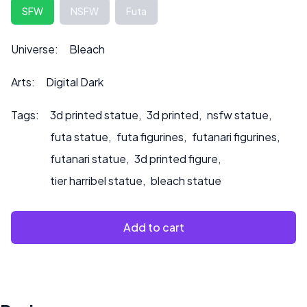
La hauteur peut être personnalisée sur demande, ce qui
SFW
NSFW
Futa
peut également influencer le prix.
Veuillez nous contacter à ***
info@sultry3dprints.com
Universe:
Bleach
*** pour toute demande de personnalisation ou si vous
souhaitez que nous peignions le produit.
Arts:
Digital Dark
Tags:
3d printed statue
,
3d printed
,
nsfw statue
,
futa statue
,
futa figurines
,
futanari figurines
,
futanari statue
,
3d printed figure
,
tier harribel statue
,
bleach statue
Add to cart