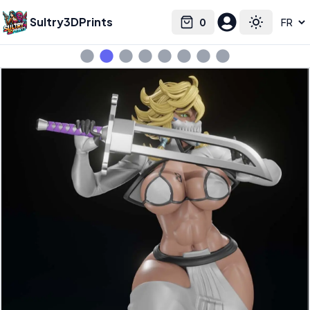
Sultry3DPrints
0
Select language
Cart
Toggle the