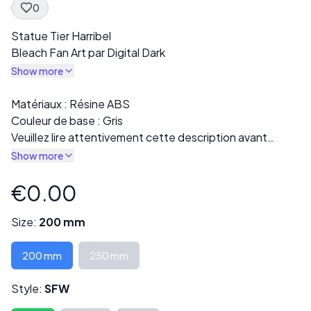
0
Spec Description
Statue Tier Harribel
Bleach Fan Art par Digital Dark
Show more
Description
Matériaux : Résine ABS
Couleur de base : Gris
Veuillez lire attentivement cette description avant
l’achat !
Show more
L’impression finale sera livrée en résine grise. Plusieurs
variations sont disponibles dans la section « Style », y
€0.00
Product information
compris des versions entièrement vêtues ou nues.
Chaque impression est soigneusement inspectée pour
Size:
200 mm
détecter tout défaut ou mauvaise impression avant
l’expédition.
200 mm
250 mm
Certains modèles peuvent être livrés en plusieurs parties
et nécessiter un assemblage.
Style:
SFW