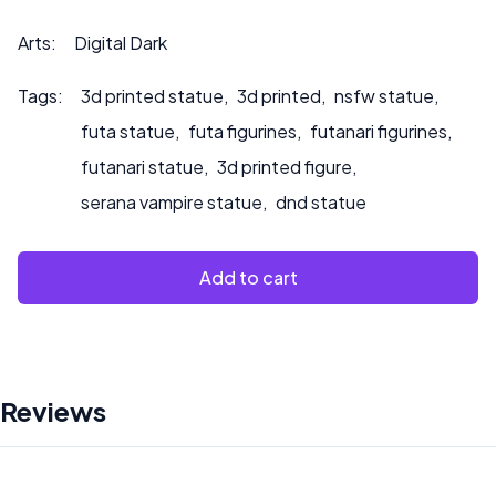
*** pour toute demande de personnalisation ou si vous
souhaitez que nous peignions le produit.
Arts:
Digital Dark
Tags:
3d printed statue
,
3d printed
,
nsfw statue
,
futa statue
,
futa figurines
,
futanari figurines
,
futanari statue
,
3d printed figure
,
serana vampire statue
,
dnd statue
Add to cart
Reviews