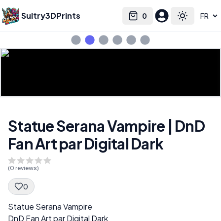
Sultry3DPrints
0
Select language
Cart
Toggle the
Statue Serana Vampire | DnD
Fan Art par Digital Dark
(
0
reviews)
0
Spec Description
Statue Serana Vampire
DnD Fan Art par Digital Dark