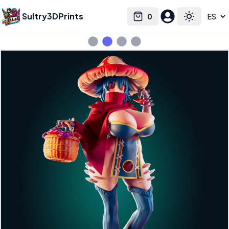
Sultry3DPrints
0
Select language
Cart
Toggle the