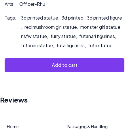
Arts:
Officer-Rhu
Tags:
3d printed statue
,
3d printed
,
3d printed figure
,
red mushroom girl statue
,
monster girl statue
,
nsfw statue
,
furry statue
,
futanari figurines
,
futanari statue
,
futa figurines
,
futa statue
Add to cart
Reviews
Home
Packaging & Handling