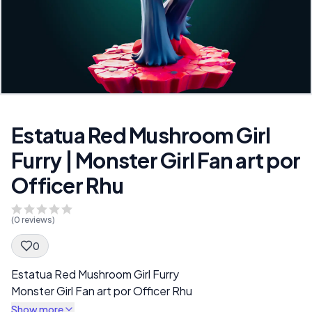
Estatua Red Mushroom Girl
Furry | Monster Girl Fan art por
Officer Rhu
(
0
reviews)
0
Spec Description
Estatua Red Mushroom Girl Furry
Monster Girl Fan art por Officer Rhu
Show more