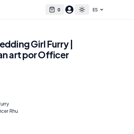
0
Select language
Cart
Toggle theme
edding Girl Furry |
an art por Officer
Furry
ficer Rhu