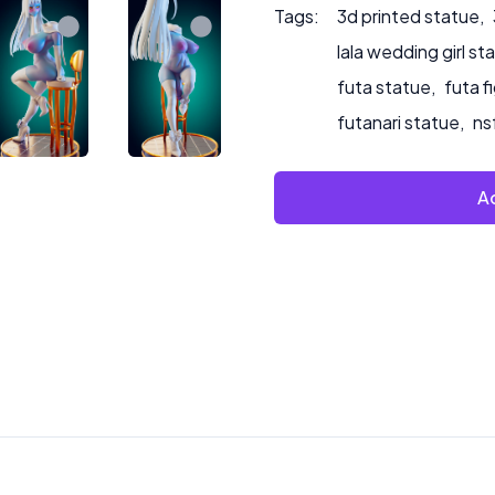
Tags:
3d printed statue
,
lala wedding girl st
futa statue
,
futa f
futanari statue
,
ns
Ad