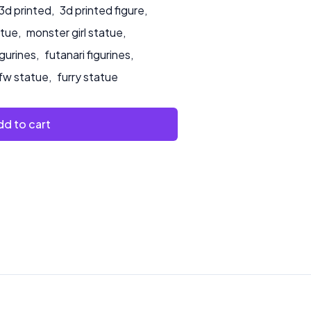
3d printed
,
3d printed figure
,
atue
,
monster girl statue
,
igurines
,
futanari figurines
,
fw statue
,
furry statue
d to cart