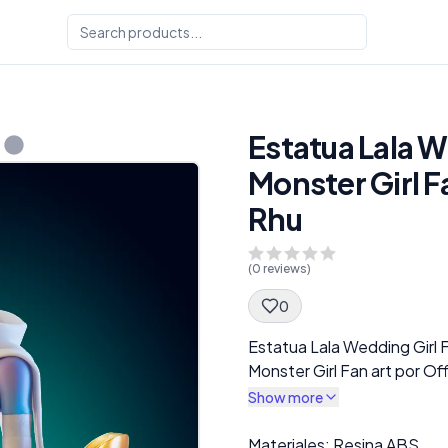
Estatua Lala W
Monster Girl F
Rhu
(
0
reviews)
0
Spec Description
Estatua Lala Wedding Girl 
Monster Girl Fan art por Of
Show more
Description
Materiales: Resina ABS