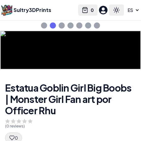
Sultry3DPrints
0
Select language
Cart
Toggle the
Estatua Goblin Girl Big Boobs
| Monster Girl Fan art por
Officer Rhu
(
0
reviews)
0