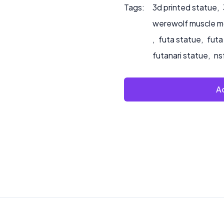
Tags:
3d printed statue
,
werewolf muscle 
,
futa statue
,
futa
futanari statue
,
ns
Ad