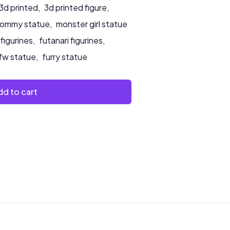
3d printed
,
3d printed figure
,
mommy statue
,
monster girl statue
 figurines
,
futanari figurines
,
fw statue
,
furry statue
d to cart