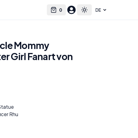
0
Select language
Cart
Toggle theme
scle Mommy
er Girl Fanart von
Statue
icer Rhu