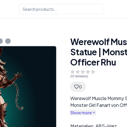
Werewolf Mu
Statue | Monst
Officer Rhu
(
0
reviews)
0
Spec Description
Werewolf Muscle Mommy 
Monster Girl Fanart von Off
Show more
Description
Materialien: ABS-Harz