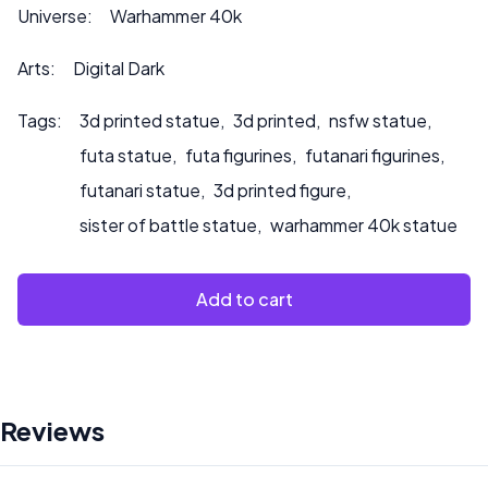
Bitte kontaktieren Sie uns unter ***
Universe:
Warhammer 40k
info@sultry3dprints.com
*** für individuelle Anfragen
oder wenn Sie möchten, dass wir das Produkt bemalen.
Arts:
Digital Dark
Tags:
3d printed statue
,
3d printed
,
nsfw statue
,
futa statue
,
futa figurines
,
futanari figurines
,
futanari statue
,
3d printed figure
,
sister of battle statue
,
warhammer 40k statue
Add to cart
Reviews