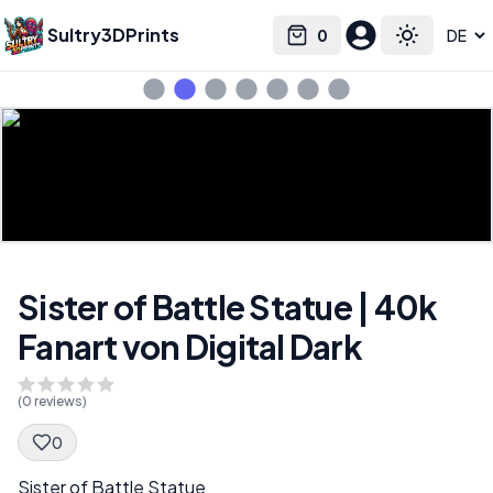
Sultry3DPrints
0
Select language
Cart
Toggle the
Sister of Battle Statue | 40k
Fanart von Digital Dark
(
0
reviews)
0
Spec Description
Sister of Battle Statue