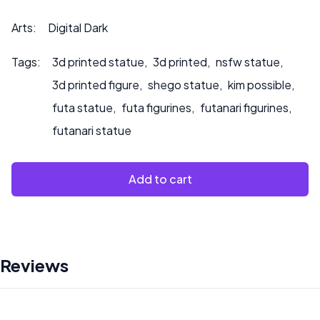
info@sultry3dprints.com
*** für individuelle Anfragen
oder wenn Sie möchten, dass wir das Produkt bemalen.
Arts:
Digital Dark
Tags:
3d printed statue
,
3d printed
,
nsfw statue
,
3d printed figure
,
shego statue
,
kim possible
,
futa statue
,
futa figurines
,
futanari figurines
,
futanari statue
Add to cart
Reviews