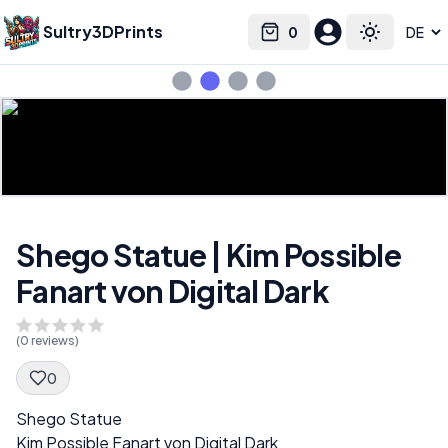
Sultry3DPrints
0
Select language
Cart
Toggle the
Shego Statue | Kim Possible
Fanart von Digital Dark
(
0
reviews)
0
Spec Description
Shego Statue
Kim Possible Fanart von Digital Dark