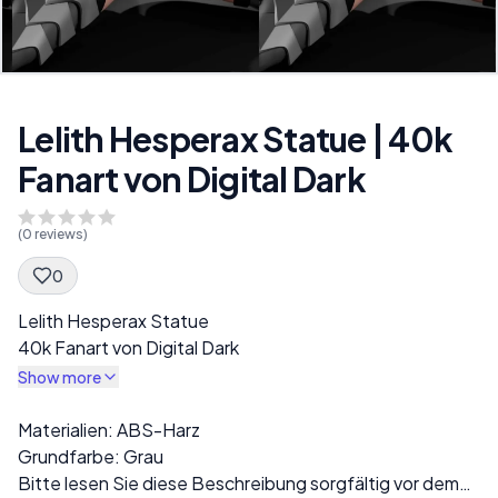
Lelith Hesperax Statue | 40k
Fanart von Digital Dark
(
0
reviews)
0
Spec Description
Lelith Hesperax Statue
40k Fanart von Digital Dark
Show more
Description
Materialien: ABS-Harz
Grundfarbe: Grau
Bitte lesen Sie diese Beschreibung sorgfältig vor dem