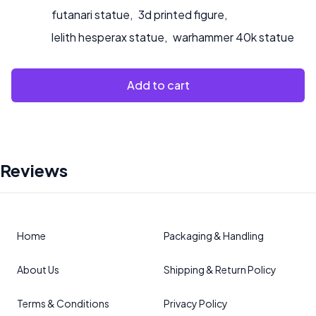
futanari statue
,
3d printed figure
,
lelith hesperax statue
,
warhammer 40k statue
Add to cart
Reviews
Home
Packaging & Handling
About Us
Shipping & Return Policy
Terms & Conditions
Privacy Policy