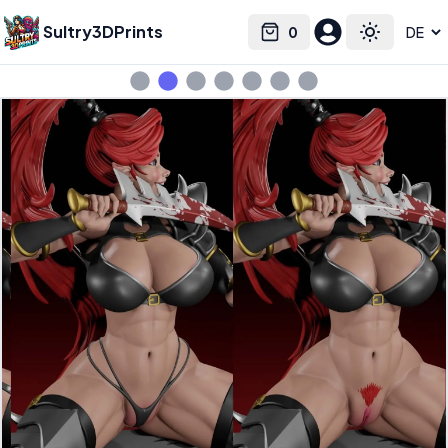
Sultry3DPrints
0
Select language
Cart
Toggle the