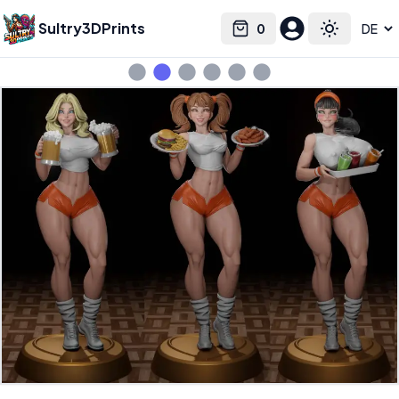
Sultry3DPrints
0
Select language
Cart
Toggle the