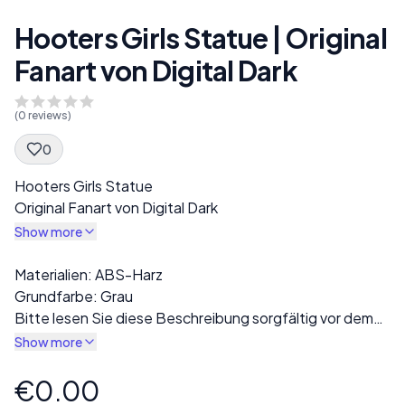
Hooters Girls Statue | Original
Fanart von Digital Dark
(
0
reviews)
0
Spec Description
Hooters Girls Statue
Original Fanart von Digital Dark
Show more
Description
Materialien: ABS-Harz
Grundfarbe: Grau
Bitte lesen Sie diese Beschreibung sorgfältig vor dem
Kauf!
Show more
Der fertige Druck wird in grauem Harz geliefert. Mehrere
Varianten sind im Abschnitt „Stil“ verfügbar,
€0.00
Product information
einschließlich Optionen für vollständig bekleidete oder