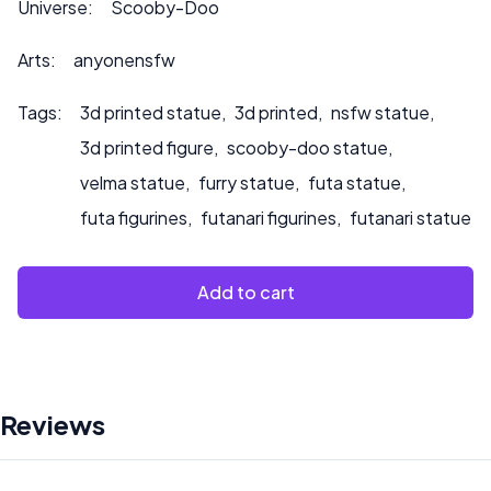
Universe:
Scooby-Doo
Arts:
anyonensfw
Tags:
3d printed statue
,
3d printed
,
nsfw statue
,
3d printed figure
,
scooby-doo statue
,
velma statue
,
furry statue
,
futa statue
,
futa figurines
,
futanari figurines
,
futanari statue
Add to cart
Reviews