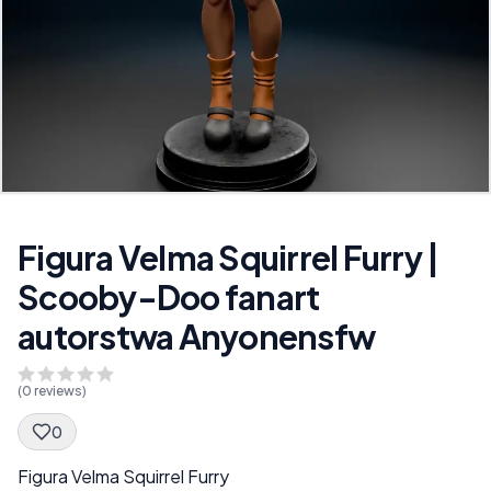
Figura Velma Squirrel Furry |
Scooby-Doo fanart
autorstwa Anyonensfw
(
0
reviews)
0
Spec Description
Figura Velma Squirrel Furry