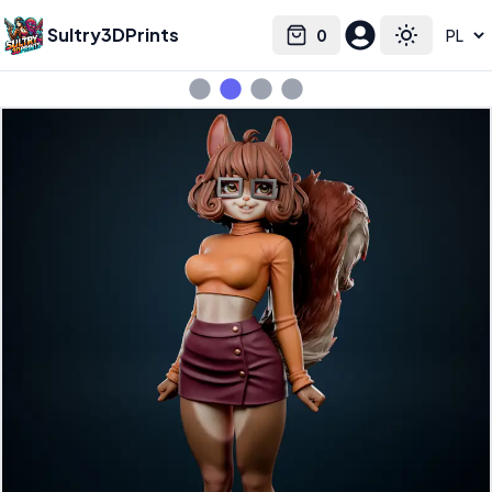
Sultry3DPrints
0
Select language
Cart
Toggle the