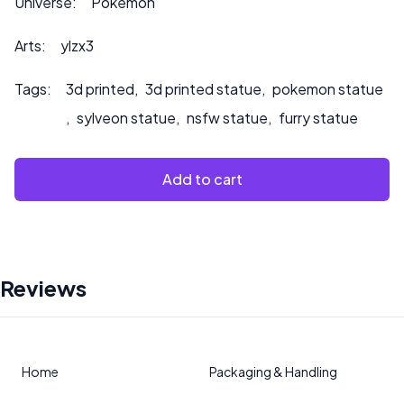
Universe:
Pokémon
Arts:
ylzx3
Tags:
3d printed
,
3d printed statue
,
pokemon statue
,
sylveon statue
,
nsfw statue
,
furry statue
Add to cart
Reviews
Home
Packaging & Handling