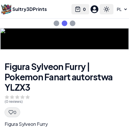
Sultry3DPrints
0
Select language
Cart
Toggle the
Figura Sylveon Furry |
Pokemon Fanart autorstwa
YLZX3
(
0
reviews)
0
Spec Description
Figura Sylveon Furry