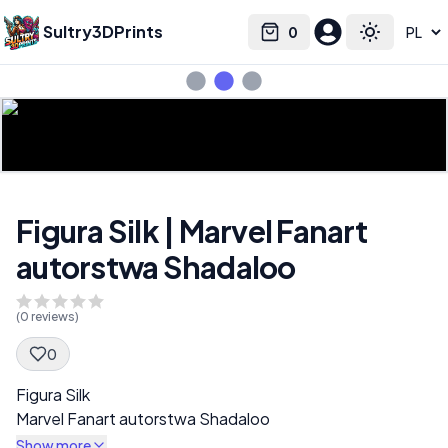
Sultry3DPrints
0
Select language
Cart
Toggle the
Figura Silk | Marvel Fanart
autorstwa Shadaloo
(
0
reviews)
0
Spec Description
Figura Silk
Marvel Fanart autorstwa Shadaloo
Show more