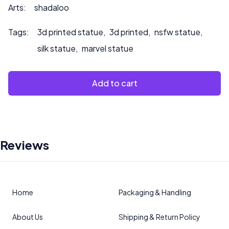
Arts:
shadaloo
Tags:
3d printed statue
,
3d printed
,
nsfw statue
,
silk statue
,
marvel statue
Add to cart
Reviews
Home
Packaging & Handling
About Us
Shipping & Return Policy