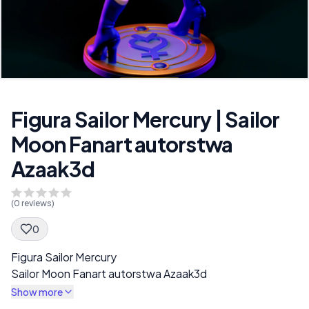
Figura Sailor Mercury | Sailor
Moon Fanart autorstwa
Azaak3d
(
0
reviews)
0
Spec Description
Figura Sailor Mercury
Sailor Moon Fanart autorstwa Azaak3d
Show more