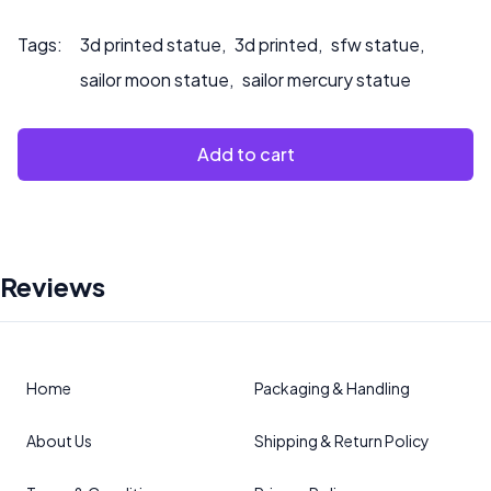
Tags:
3d printed statue
,
3d printed
,
sfw statue
,
sailor moon statue
,
sailor mercury statue
Add to cart
Reviews
Home
Packaging & Handling
About Us
Shipping & Return Policy