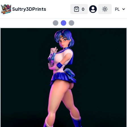
Sultry3DPrints
0
Select language
Cart
Toggle the