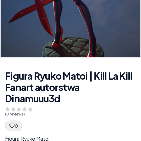
Figura Ryuko Matoi | Kill La Kill
Fanart autorstwa
Dinamuuu3d
(
0
reviews)
0
Spec Description
Figura Ryuko Matoi