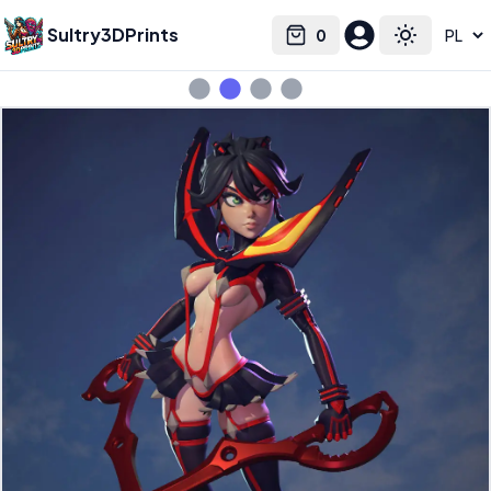
Sultry3DPrints
0
Select language
Cart
Toggle the