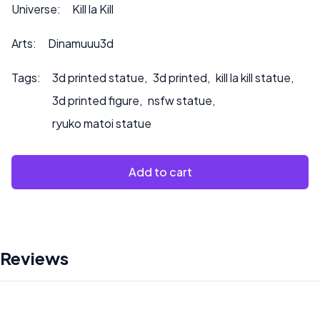
zamówień lub jeśli chcesz, abyśmy pomalowali produkt.
Universe:
Kill la Kill
Arts:
Dinamuuu3d
Tags:
3d printed statue
,
3d printed
,
kill la kill statue
,
3d printed figure
,
nsfw statue
,
ryuko matoi statue
Add to cart
Reviews