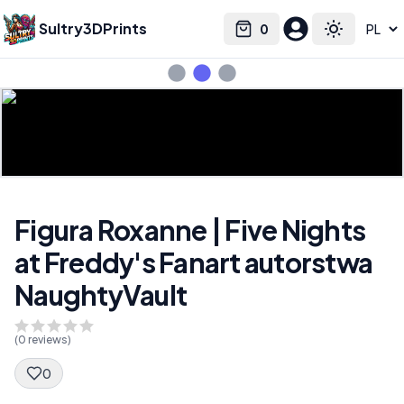
Sultry3DPrints
0
Select language
Cart
Toggle the
Figura Roxanne | Five Nights
at Freddy's Fanart autorstwa
NaughtyVault
(
0
reviews)
0