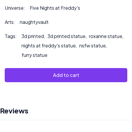
zamówień lub jeśli chcesz, abyśmy pomalowali produkt.
Universe:
Five Nights at Freddy's
Arts:
naughtyvault
Tags:
3d printed
,
3d printed statue
,
roxanne statue
,
nights at freddy's statue
,
nsfw statue
,
furry statue
Add to cart
Reviews