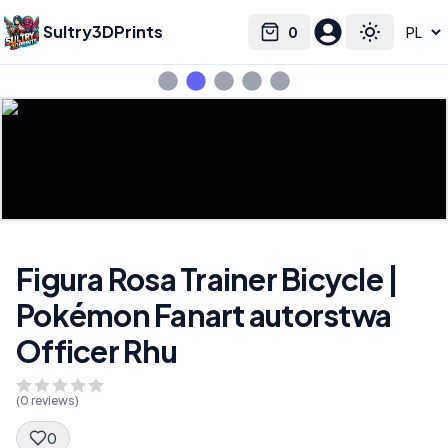
Sultry3DPrints
0
Select language
Cart
Toggle the
Figura Rosa Trainer Bicycle |
Pokémon Fanart autorstwa
Officer Rhu
(
0
reviews)
0