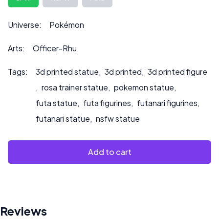
info@sultry3dprints.com
*** w sprawie indywidualnych
zamówień lub jeśli chcesz, abyśmy pomalowali produkt.
Universe:
Pokémon
Arts:
Officer-Rhu
Tags:
3d printed statue
,
3d printed
,
3d printed figure
,
rosa trainer statue
,
pokemon statue
,
futa statue
,
futa figurines
,
futanari figurines
,
futanari statue
,
nsfw statue
Add to cart
Reviews