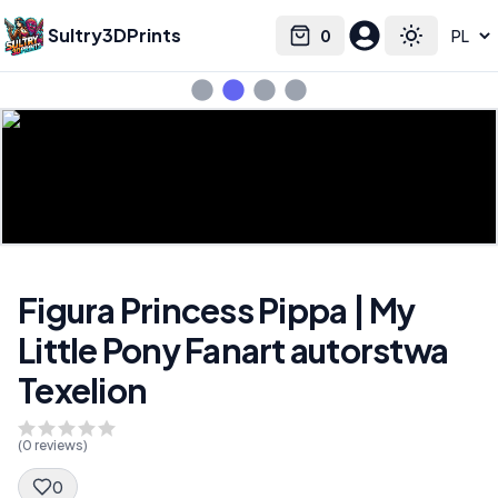
Sultry3DPrints
0
Select language
Cart
Toggle the
Figura Princess Pippa | My
Little Pony Fanart autorstwa
Texelion
(
0
reviews)
0