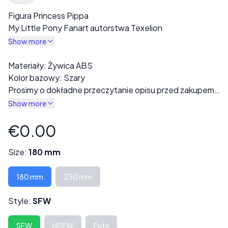
Spec Description
Figura Princess Pippa
My Little Pony Fanart autorstwa Texelion
Show more
Description
Materiały: Żywica ABS
Kolor bazowy: Szary
Prosimy o dokładne przeczytanie opisu przed zakupem!
Gotowy wydruk będzie wykonany z szarej żywicy. W
Show more
sekcji „Styl” dostępne są różne warianty, w tym opcje w
pełni ubrane lub nagie.
€0.00
Product information
Każdy wydruk jest starannie sprawdzany pod kątem
wad lub błędów druku przed wysyłką.
Size:
180 mm
Niektóre modele mogą składać się z kilku części i
wymagać montażu.
180 mm
230 mm
Wysokość może być dostosowana na życzenie, co
Style:
SFW
może również wpłynąć na cenę.
Skontaktuj się z nami pod adresem ***
SFW
NSFW
Futa