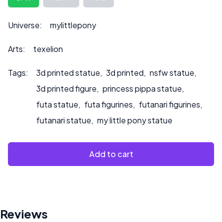
info@sultry3dprints.com
*** w sprawie indywidualnych
zamówień lub jeśli chcesz, abyśmy pomalowali produkt.
Universe:
mylittlepony
Arts:
texelion
Tags:
3d printed statue
,
3d printed
,
nsfw statue
,
3d printed figure
,
princess pippa statue
,
futa statue
,
futa figurines
,
futanari figurines
,
futanari statue
,
my little pony statue
Add to cart
Reviews