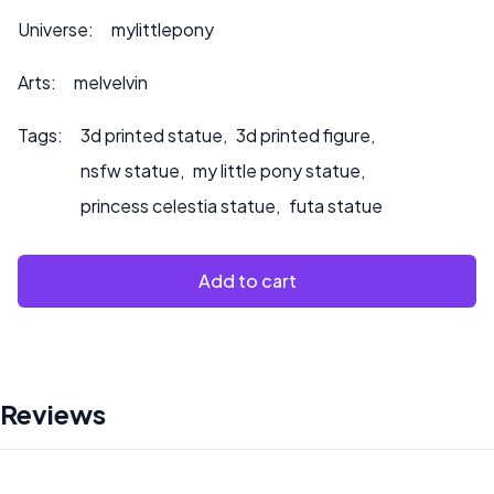
zamówień lub jeśli chcesz, abyśmy pomalowali produkt.
Universe:
mylittlepony
Arts:
melvelvin
Tags:
3d printed statue
,
3d printed figure
,
nsfw statue
,
my little pony statue
,
princess celestia statue
,
futa statue
Add to cart
Reviews