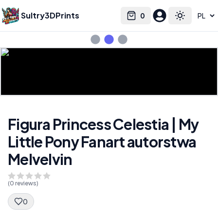
Sultry3DPrints
0
Select language
Cart
Toggle the
Figura Princess Celestia | My
Little Pony Fanart autorstwa
Melvelvin
(
0
reviews)
0