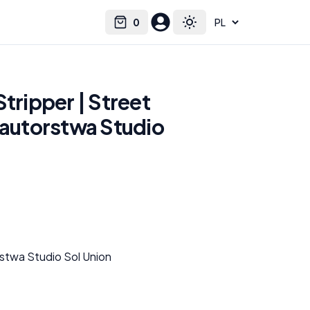
0
Select language
Cart
Toggle theme
Stripper | Street
 autorstwa Studio
rstwa Studio Sol Union