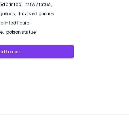
3d printed
,
nsfw statue
,
igurines
,
futanari figurines
,
 printed figure
,
ue
,
poison statue
d to cart