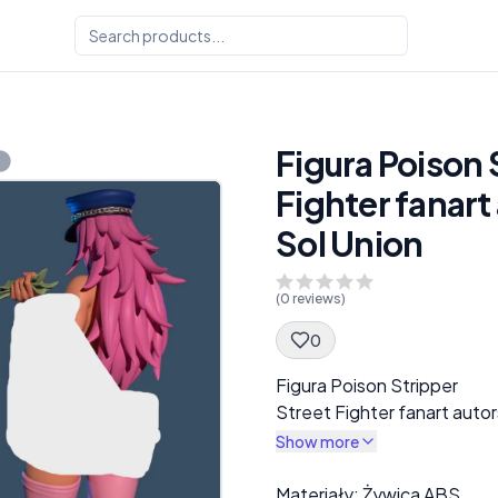
Figura Poison 
Fighter fanart
Sol Union
(
0
reviews)
0
Spec Description
Figura Poison Stripper
Street Fighter fanart auto
Show more
Description
Materiały: Żywica ABS