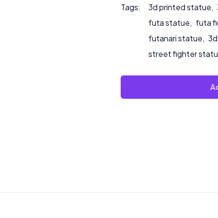
Tags:
3d printed statue
,
futa statue
,
futa f
futanari statue
,
3d
street fighter stat
Ad