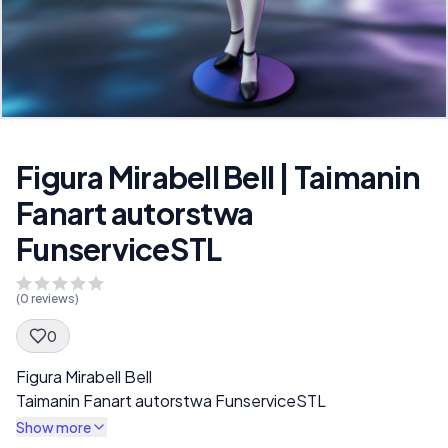
Figura Mirabell Bell | Taimanin
Fanart autorstwa
FunserviceSTL
(
0
reviews)
0
Spec Description
Figura Mirabell Bell
Taimanin Fanart autorstwa FunserviceSTL
Show more