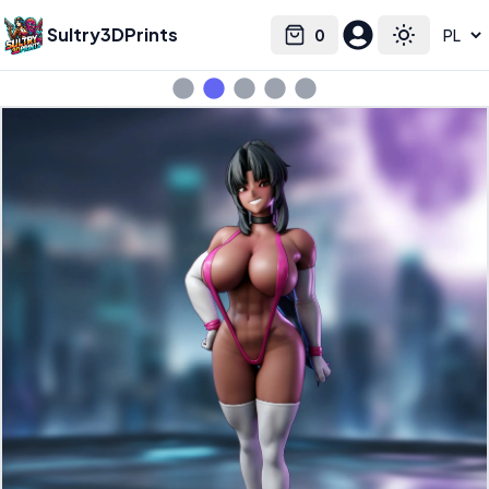
Sultry3DPrints
0
Select language
Cart
Toggle the