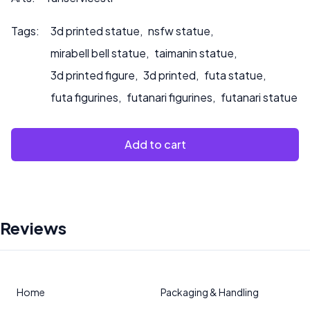
Tags:
3d printed statue
,
nsfw statue
,
mirabell bell statue
,
taimanin statue
,
3d printed figure
,
3d printed
,
futa statue
,
futa figurines
,
futanari figurines
,
futanari statue
Add to cart
Reviews
Home
Packaging & Handling