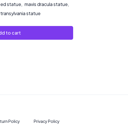
ted statue
,
mavis dracula statue
,
 transylvania statue
d to cart
turn Policy
Privacy Policy