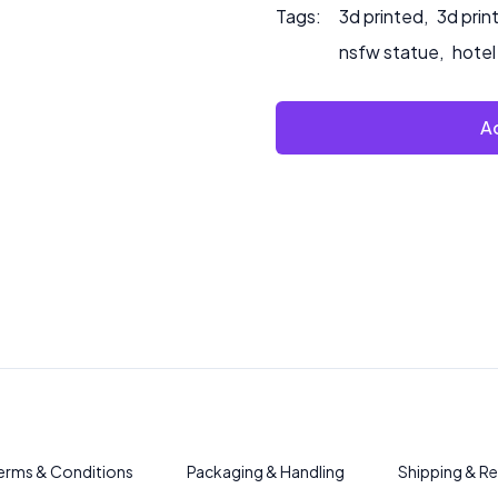
Tags:
3d printed
,
3d prin
nsfw statue
,
hotel
Ad
erms & Conditions
Packaging & Handling
Shipping & Re