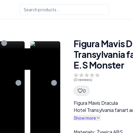
Figura Mavis D
Transylvania f
E.S Monster
(
0
reviews)
0
Spec Description
Figura Mavis Dracula
Hotel Transylvania fanart 
Show more
Description
Materiały: Żywica ABS