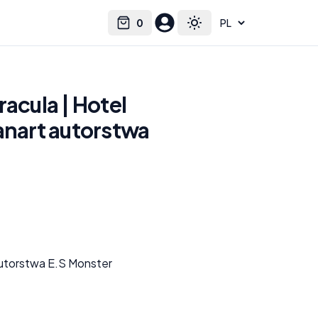
0
Select language
Cart
Toggle theme
racula | Hotel
anart autorstwa
autorstwa E.S Monster