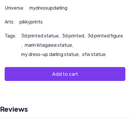
zamówień lub jeśli chcesz, abyśmy pomalowali produkt.
Universe:
mydressupdarling
Arts:
pikkyprints
Tags:
3d printed statue
,
3d printed
,
3d printed figure
,
marin kitagawa statue
,
my dress-up darling statue
,
sfw statue
Add to cart
Reviews