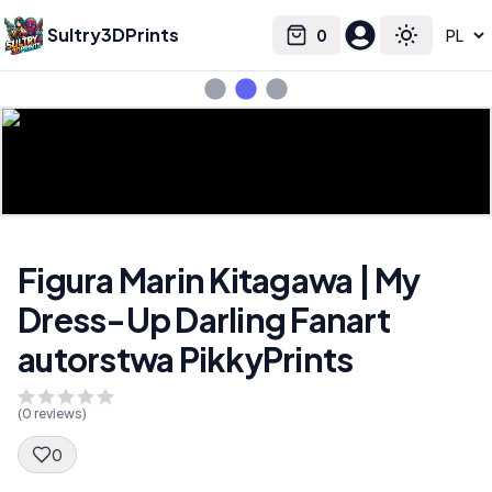
Sultry3DPrints
0
Select language
Cart
Toggle the
Figura Marin Kitagawa | My
Dress-Up Darling Fanart
autorstwa PikkyPrints
(
0
reviews)
0