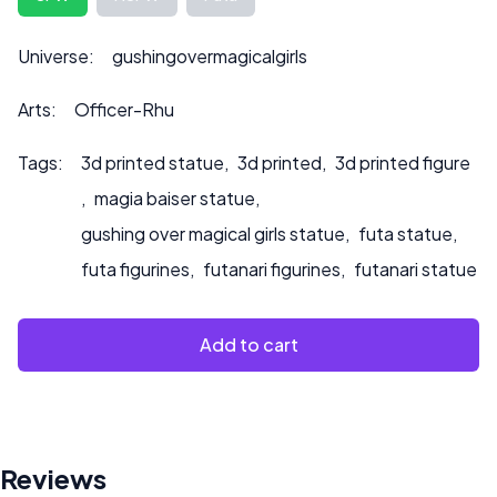
info@sultry3dprints.com
*** w sprawie indywidualnych
zamówień lub jeśli chcesz, abyśmy pomalowali produkt.
Universe:
gushingovermagicalgirls
Arts:
Officer-Rhu
Tags:
3d printed statue
,
3d printed
,
3d printed figure
,
magia baiser statue
,
gushing over magical girls statue
,
futa statue
,
futa figurines
,
futanari figurines
,
futanari statue
Add to cart
Reviews