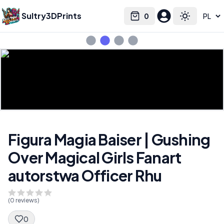
Sultry3DPrints
0
Select language
Cart
Toggle the
Figura Magia Baiser | Gushing
Over Magical Girls Fanart
autorstwa Officer Rhu
(
0
reviews)
0