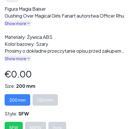
Spec Description
Figura Magia Baiser
Gushing Over Magical Girls Fanart autorstwa Officer Rhu
Show more
Description
Materiały: Żywica ABS
Kolor bazowy: Szary
Prosimy o dokładne przeczytanie opisu przed zakupem!
Gotowy wydruk będzie wykonany z szarej żywicy. W
Show more
sekcji „Styl” dostępne są różne warianty, w tym opcje w
pełni ubrane lub nagie.
€0.00
Product information
Każdy wydruk jest starannie sprawdzany pod kątem
wad lub błędów druku przed wysyłką.
Size:
200 mm
Niektóre modele mogą składać się z kilku części i
wymagać montażu.
200 mm
250 mm
Wysokość może być dostosowana na życzenie, co
Style:
SFW
może również wpłynąć na cenę.
Skontaktuj się z nami pod adresem ***
SFW
NSFW
Futa