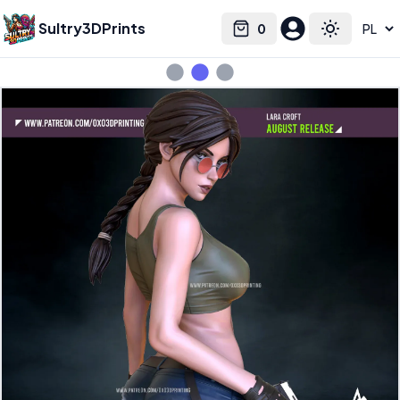
Sultry3DPrints
0
Select language
Cart
Toggle the