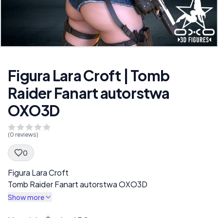
Figura Lara Croft | Tomb
Raider Fanart autorstwa
OXO3D
(
0
reviews)
0
Spec Description
Figura Lara Croft
Tomb Raider Fanart autorstwa OXO3D
Show more