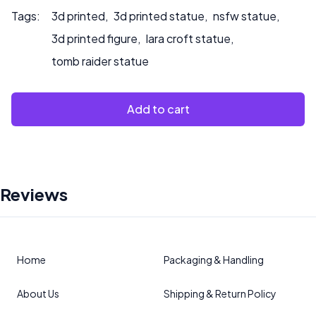
Tags:
3d printed
,
3d printed statue
,
nsfw statue
,
3d printed figure
,
lara croft statue
,
tomb raider statue
Add to cart
Reviews
Home
Packaging & Handling
About Us
Shipping & Return Policy