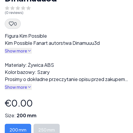
(
0
reviews)
0
Spec Description
Figura Kim Possible
Kim Possible Fanart autorstwa Dinamuuu3d
Show more
Description
Materiały: Żywica ABS
Kolor bazowy: Szary
Prosimy o dokładne przeczytanie opisu przed zakupem!
Gotowy wydruk będzie wykonany z szarej żywicy. W
Show more
sekcji „Styl” dostępne są różne warianty, w tym opcje w
pełni ubrane lub nagie.
€0.00
Product information
Każdy wydruk jest starannie sprawdzany pod kątem
wad lub błędów druku przed wysyłką.
Size:
200 mm
Niektóre modele mogą składać się z kilku części i
wymagać montażu.
200 mm
250 mm