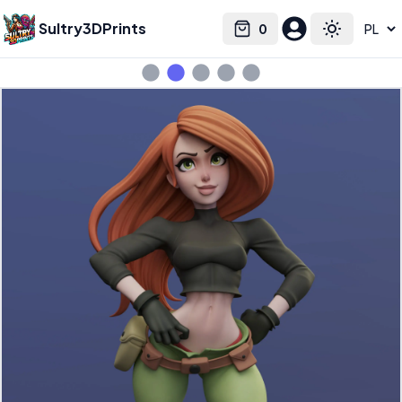
Sultry3DPrints
0
Select language
Cart
Toggle the