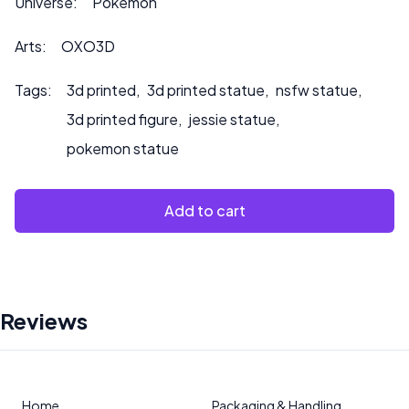
Universe:
Pokémon
Arts:
OXO3D
Tags:
3d printed
,
3d printed statue
,
nsfw statue
,
3d printed figure
,
jessie statue
,
pokemon statue
Add to cart
Reviews
Home
Packaging & Handling