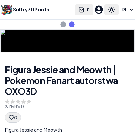
Sultry3DPrints
0
Select language
Cart
Toggle the
Figura Jessie and Meowth |
Pokemon Fanart autorstwa
OXO3D
(
0
reviews)
0
Spec Description
Figura Jessie and Meowth