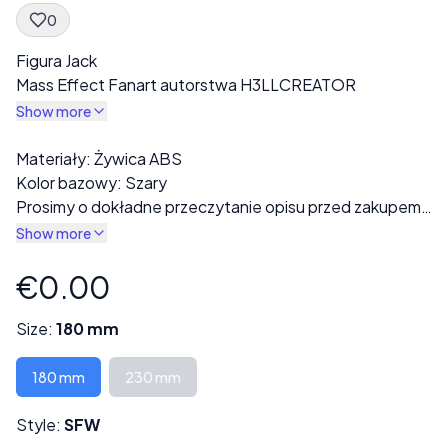
0
Spec Description
Figura Jack
Mass Effect Fanart autorstwa H3LLCREATOR
Show more
Description
Materiały: Żywica ABS
Kolor bazowy: Szary
Prosimy o dokładne przeczytanie opisu przed zakupem!
Gotowy wydruk będzie wykonany z szarej żywicy. W
Show more
sekcji „Styl” dostępne są różne warianty, w tym opcje w
pełni ubrane lub nagie.
€0.00
Product information
Każdy wydruk jest starannie sprawdzany pod kątem
wad lub błędów druku przed wysyłką.
Size:
180 mm
Niektóre modele mogą składać się z kilku części i
wymagać montażu.
180 mm
230 mm
Wysokość może być dostosowana na życzenie, co
Style:
SFW
może również wpłynąć na cenę.