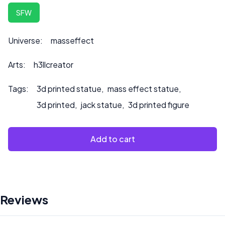
Skontaktuj się z nami pod adresem ***
SFW
info@sultry3dprints.com
*** w sprawie indywidualnych
zamówień lub jeśli chcesz, abyśmy pomalowali produkt.
Universe:
masseffect
Arts:
h3llcreator
Tags:
3d printed statue
,
mass effect statue
,
3d printed
,
jack statue
,
3d printed figure
Add to cart
Reviews