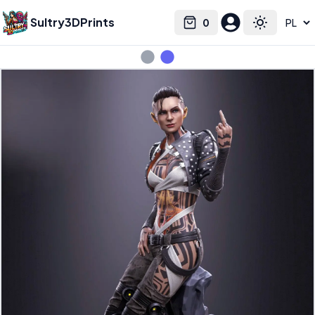
Sultry3DPrints
0
Select language
Cart
Toggle the