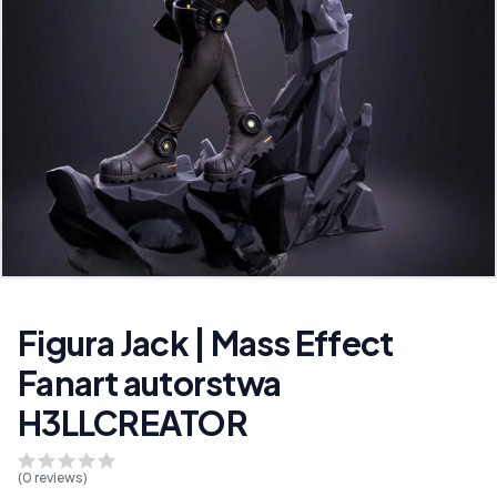
Figura Jack | Mass Effect
Fanart autorstwa
H3LLCREATOR
(
0
reviews)