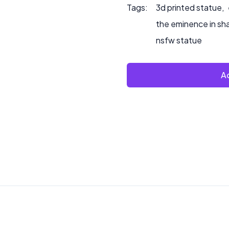
Tags:
3d printed statue
,
the eminence in s
nsfw statue
Ad