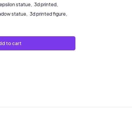
epsilon statue
,
3d printed
,
hadow statue
,
3d printed figure
,
d to cart