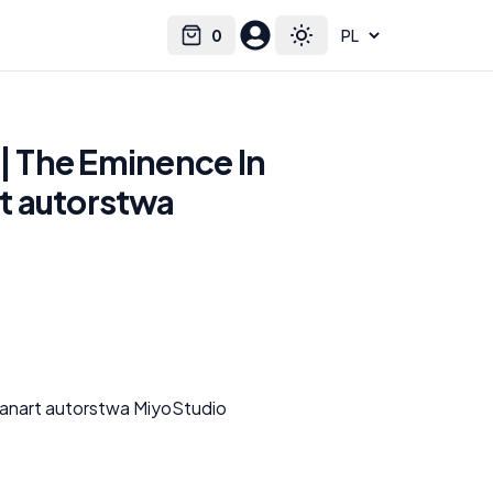
0
Select language
Cart
Toggle theme
 | The Eminence In
t autorstwa
anart autorstwa MiyoStudio