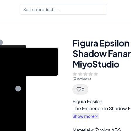
Figura Epsilon
Shadow Fanar
MiyoStudio
(
0
reviews)
0
Spec Description
Figura Epsilon
The Eminence In Shadow F
Show more
Description
Materiały: Żywica ABS