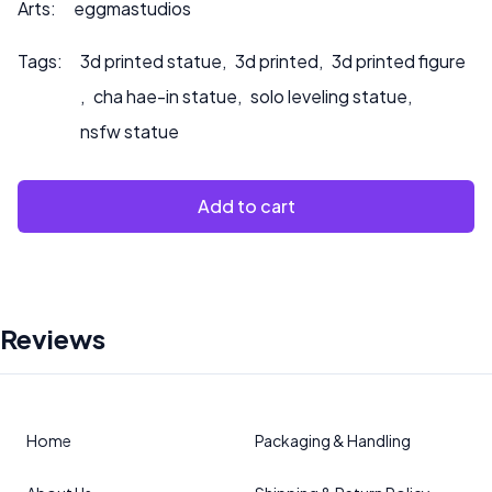
Arts:
eggmastudios
Tags:
3d printed statue
,
3d printed
,
3d printed figure
,
cha hae-in statue
,
solo leveling statue
,
nsfw statue
Add to cart
Reviews
Home
Packaging & Handling