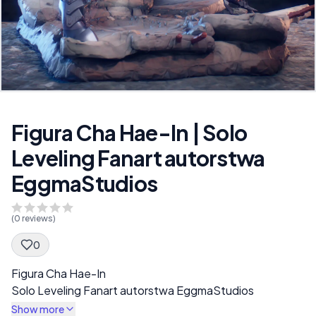
Figura Cha Hae-In | Solo
Leveling Fanart autorstwa
EggmaStudios
(
0
reviews)
0
Spec Description
Figura Cha Hae-In
Solo Leveling Fanart autorstwa EggmaStudios
Show more