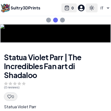
Sultry3DPrints
0
Select language
Cart
Toggle the
Statua Violet Parr | The
Incredibles Fan art di
Shadaloo
(
0
reviews)
0
Spec Description
Statua Violet Parr