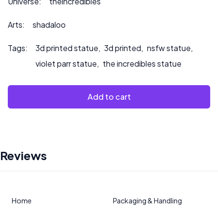
Universe:
theincredibles
per richieste di personalizzazione o se desiderate che
dipingiamo il prodotto.
Arts:
shadaloo
Tags:
3d printed statue
,
3d printed
,
nsfw statue
,
violet parr statue
,
the incredibles statue
Add to cart
Reviews
Home
Packaging & Handling