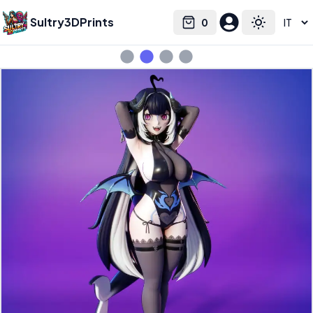
Sultry3DPrints
0
Select language
Cart
Toggle the