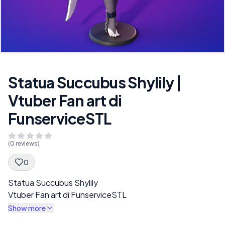
Statua Succubus Shylily |
Vtuber Fan art di
FunserviceSTL
(
0
reviews)
0
Spec Description
Statua Succubus Shylily
Vtuber Fan art di FunserviceSTL
Show more