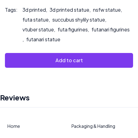
Tags:
3d printed
,
3d printed statue
,
nsfw statue
,
futa statue
,
succubus shylily statue
,
vtuber statue
,
futa figurines
,
futanari figurines
,
futanari statue
Add to cart
Reviews
Home
Packaging & Handling