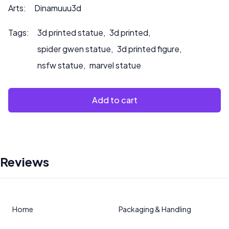
dipingiamo il prodotto.
Arts:
Dinamuuu3d
Tags:
3d printed statue
,
3d printed
,
spider gwen statue
,
3d printed figure
,
nsfw statue
,
marvel statue
Add to cart
Reviews
Home
Packaging & Handling