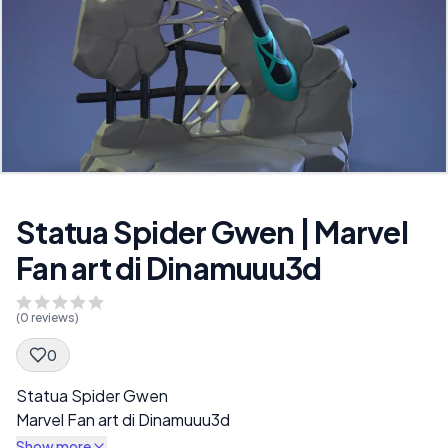
Statua Spider Gwen | Marvel
Fan art di Dinamuuu3d
(
0
reviews)
0
Spec Description
Statua Spider Gwen
Marvel Fan art di Dinamuuu3d
Show more