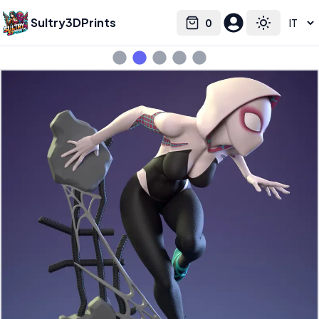
Sultry3DPrints
0
Select language
Cart
Toggle the