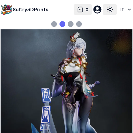
Sultry3DPrints
0
Select language
Cart
Toggle the