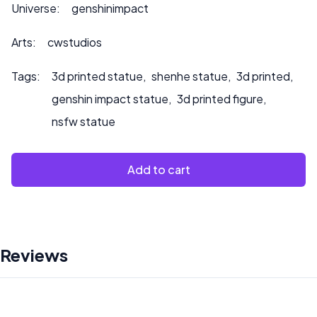
Contattateci all’indirizzo ***
info@sultry3dprints.com
***
Universe:
genshinimpact
per richieste di personalizzazione o se desiderate che
dipingiamo il prodotto.
Arts:
cwstudios
Tags:
3d printed statue
,
shenhe statue
,
3d printed
,
genshin impact statue
,
3d printed figure
,
nsfw statue
Add to cart
Reviews