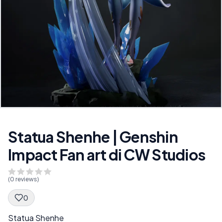
Statua Shenhe | Genshin
Impact Fan art di CW Studios
(
0
reviews)
0
Spec Description
Statua Shenhe