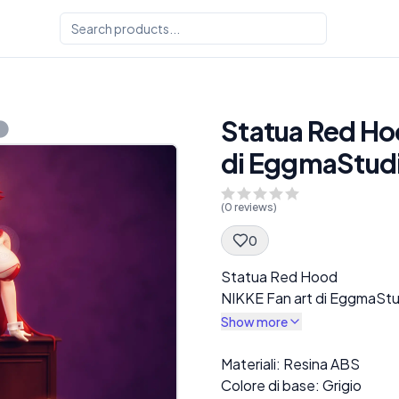
Statua Red Hoo
di EggmaStud
(
0
reviews)
0
Spec Description
Statua Red Hood
NIKKE Fan art di EggmaStu
Show more
Description
Materiali: Resina ABS
Colore di base: Grigio