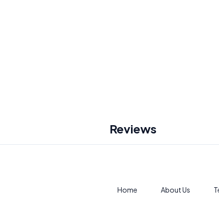
Reviews
Home
About Us
T