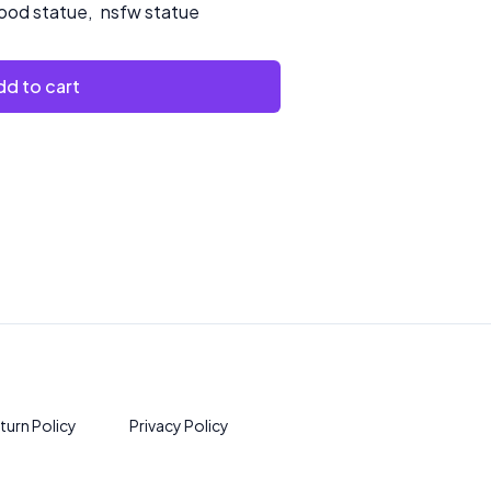
ood statue
,
nsfw statue
d to cart
turn Policy
Privacy Policy