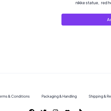
nikke statue
,
red h
Ad
erms & Conditions
Packaging & Handling
Shipping & Re