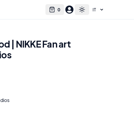
0
Select language
Cart
Toggle theme
d | NIKKE Fan art
ios
dios