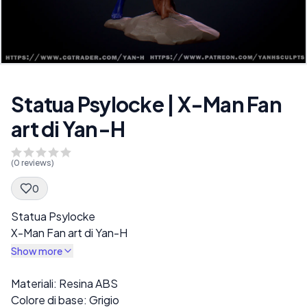
Statua Psylocke | X-Man Fan
art di Yan-H
(
0
reviews)
0
Spec Description
Statua Psylocke
X-Man Fan art di Yan-H
Show more
Description
Materiali: Resina ABS
Colore di base: Grigio