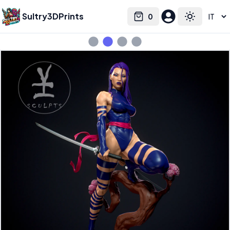
Sultry3DPrints
0
Select language
Cart
Toggle the