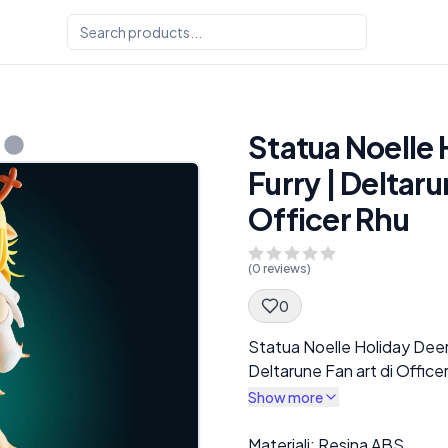
Statua Noelle 
Furry | Deltaru
Officer Rhu
(
0
reviews)
0
Spec Description
Statua Noelle Holiday Deer 
Deltarune Fan art di Office
Show more
Description
Materiali: Resina ABS