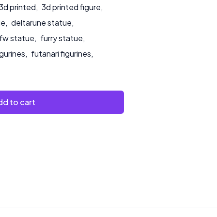
3d printed
,
3d printed figure
,
ue
,
deltarune statue
,
fw statue
,
furry statue
,
igurines
,
futanari figurines
,
d to cart