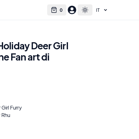
0
Select language
Cart
Toggle theme
Holiday Deer Girl
ne Fan art di
Girl Furry
r Rhu