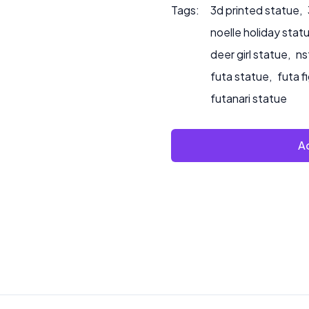
Tags:
3d printed statue
,
noelle holiday stat
deer girl statue
,
ns
futa statue
,
futa f
futanari statue
Ad