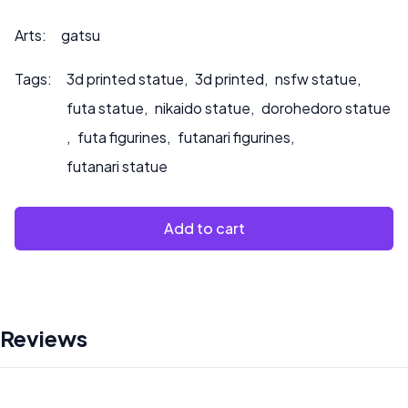
per richieste di personalizzazione o se desiderate che
dipingiamo il prodotto.
Arts:
gatsu
Tags:
3d printed statue
,
3d printed
,
nsfw statue
,
futa statue
,
nikaido statue
,
dorohedoro statue
,
futa figurines
,
futanari figurines
,
futanari statue
Add to cart
Reviews