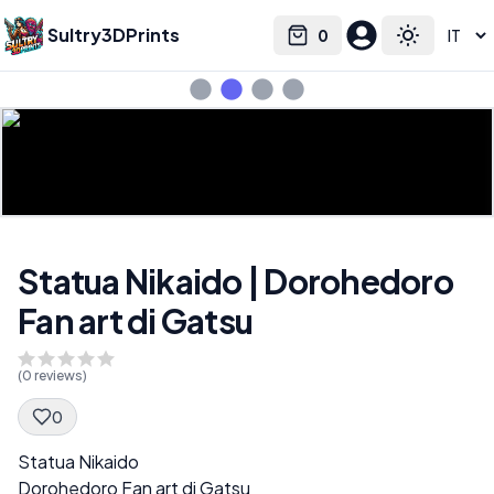
Sultry3DPrints
0
Select language
Cart
Toggle the
Statua Nikaido | Dorohedoro
Fan art di Gatsu
(
0
reviews)
0
Spec Description
Statua Nikaido
Dorohedoro Fan art di Gatsu