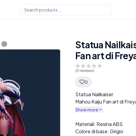
Statua Nailkai
Fan art di Fre
(
0
reviews)
0
Spec Description
Statua Nailkaiser
Mahou Kaiju Fan art di Fre
Show more
Description
Materiali: Resina ABS
Colore di base: Grigio