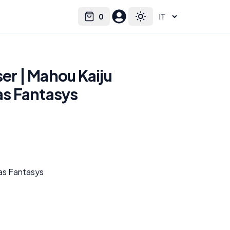
0
Select language
Cart
Toggle theme
ser | Mahou Kaiju
yas Fantasys
yas Fantasys