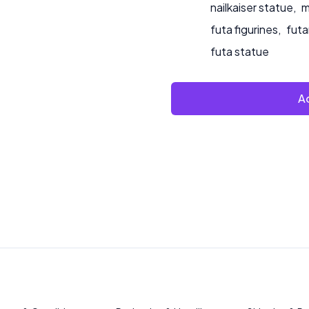
nailkaiser statue
,
m
futa figurines
,
futa
futa statue
Ad