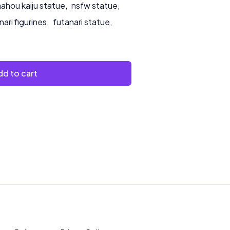
ahou kaiju statue
,
nsfw statue
,
nari figurines
,
futanari statue
,
d to cart