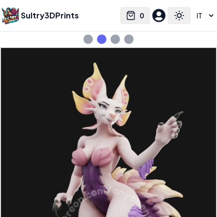
Sultry3DPrints
0
Select language
Cart
Toggle the