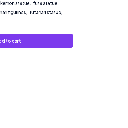
kemon statue
,
futa statue
,
nari figurines
,
futanari statue
,
d to cart