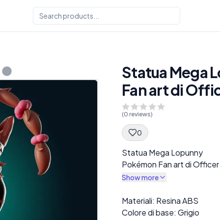
Statua Mega 
Fan art di Offi
(
0
reviews)
0
Spec Description
Statua Mega Lopunny
Pokémon Fan art di Officer
Show more
Description
Materiali: Resina ABS
Colore di base: Grigio