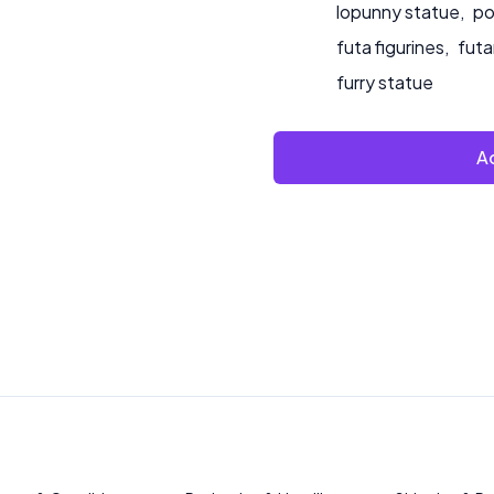
lopunny statue
,
po
futa figurines
,
futa
furry statue
Ad