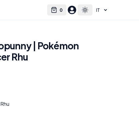
0
Select language
Cart
Toggle theme
Lopunny | Pokémon
cer Rhu
 Rhu