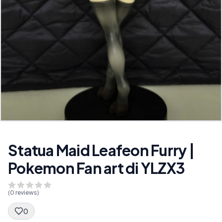
Statua Maid Leafeon Furry |
Pokemon Fan art di YLZX3
(
0
reviews)
0