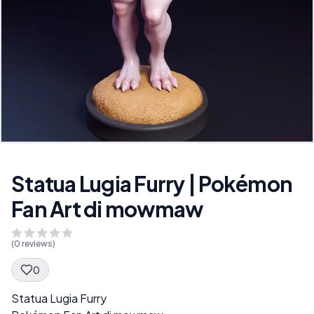
Statua Lugia Furry | Pokémon
Fan Art di mowmaw
(
0
reviews)
0
Spec Description
Statua Lugia Furry