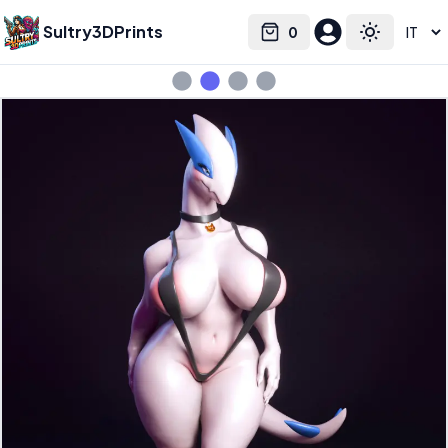
Sultry3DPrints
0
Select language
Cart
Toggle the