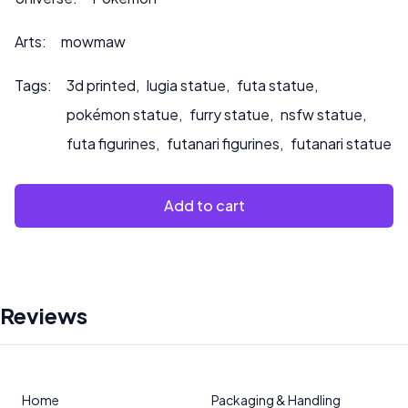
per richieste di personalizzazione o se desiderate che
dipingiamo il prodotto.
Arts:
mowmaw
Tags:
3d printed
,
lugia statue
,
futa statue
,
pokémon statue
,
furry statue
,
nsfw statue
,
futa figurines
,
futanari figurines
,
futanari statue
Add to cart
Reviews
Home
Packaging & Handling