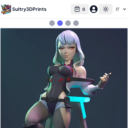
Sultry3DPrints
0
Select language
Cart
Toggle the